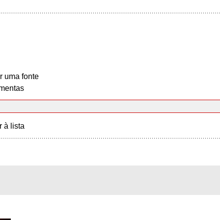
r uma fonte
mentas
r à lista