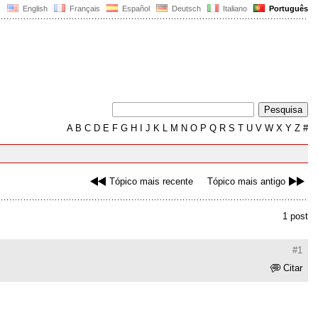
English
Français
Español
Deutsch
Italiano
Português
A
B
C
D
E
F
G
H
I
J
K
L
M
N
O
P
Q
R
S
T
U
V
W
X
Y
Z
#
Tópico mais recente
Tópico mais antigo
1 post
#1
Citar