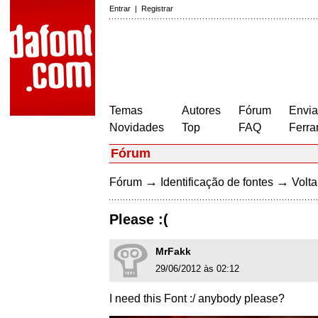
Entrar
|
Registrar
Temas
Autores
Fórum
Envia
Novidades
Top
FAQ
Ferra
Fórum
→
→
Fórum
Identificação de fontes
Volta
Please :(
MrFakk
29/06/2012 às 02:12
I need this Font :/ anybody please?