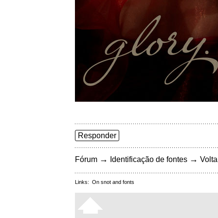
Responder
→
→
Fórum
Identificação de fontes
Volta
Links:
On snot and fonts