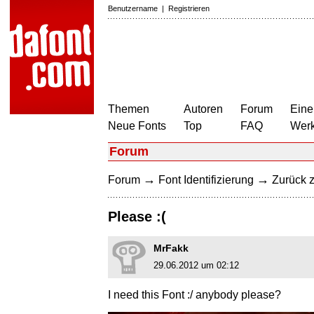
Benutzername
|
Registrieren
Themen
Autoren
Forum
Eine
Neue Fonts
Top
FAQ
Wer
Forum
→
→
Forum
Font Identifizierung
Zurück z
Please :(
MrFakk
29.06.2012 um 02:12
I need this Font :/ anybody please?