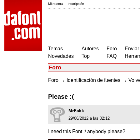
Mi cuenta
|
Inscripción
Temas
Autores
Foro
Enviar
Novedades
Top
FAQ
Herram
Foro
→
→
Foro
Identificación de fuentes
Volve
Please :(
MrFakk
29/06/2012 a las 02:12
I need this Font :/ anybody please?