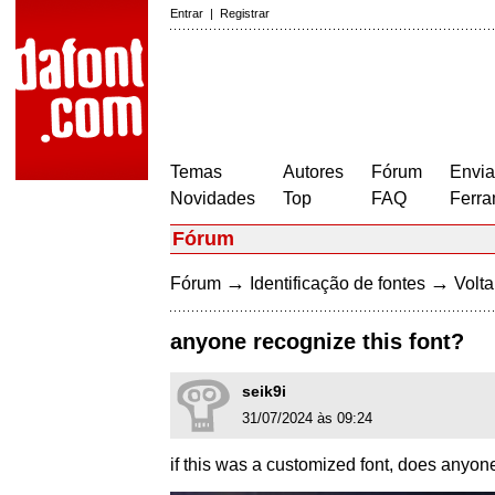
Entrar
|
Registrar
Temas
Autores
Fórum
Envia
Novidades
Top
FAQ
Ferra
Fórum
→
→
Fórum
Identificação de fontes
Volta
anyone recognize this font?
seik9i
31/07/2024 às 09:24
if this was a customized font, does anyone