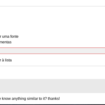
r uma fonte
mentas
r à lista
 know anything similar to it? thanks!