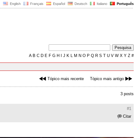
English
Français
Español
Deutsch
Italiano
Português
A
B
C
D
E
F
G
H
I
J
K
L
M
N
O
P
Q
R
S
T
U
V
W
X
Y
Z
#
Tópico mais recente
Tópico mais antigo
3 posts
#1
Citar