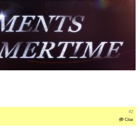
#2
Citar