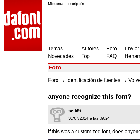
Mi cuenta
|
Inscripción
Temas
Autores
Foro
Enviar
Novedades
Top
FAQ
Herram
Foro
→
→
Foro
Identificación de fuentes
Volve
anyone recognize this font?
seik9i
31/07/2024 a las 09:24
if this was a customized font, does anyone