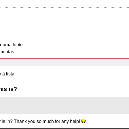
r uma fonte
mentas
r à lista
is is?
 is in? Thank you so much for any help!