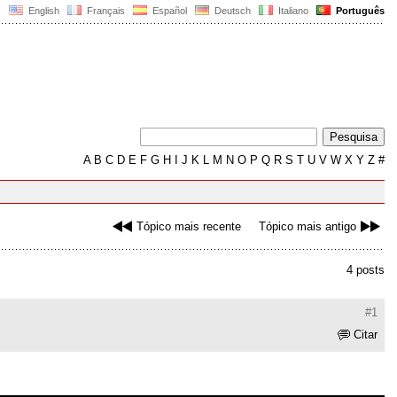
English
Français
Español
Deutsch
Italiano
Português
A
B
C
D
E
F
G
H
I
J
K
L
M
N
O
P
Q
R
S
T
U
V
W
X
Y
Z
#
Tópico mais recente
Tópico mais antigo
4 posts
#1
Citar