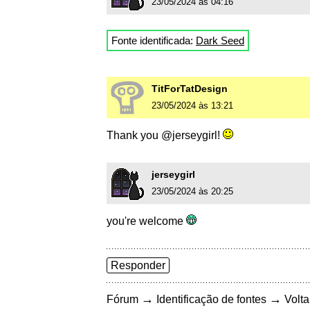
23/05/2024 às 04:16
Fonte identificada:
Dark Seed
TitForTatDesign
23/05/2024 às 13:21
Thank you @jerseygirl!
jerseygirl
23/05/2024 às 20:25
you're welcome
Responder
→
→
Fórum
Identificação de fontes
Volta