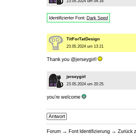
23.05.2024 um 04:16
Identifizierter Font:
Dark Seed
TitForTatDesign
23.05.2024 um 13:21
Thank you @jerseygirl!
jerseygirl
23.05.2024 um 20:25
you're welcome
Antwort
→
→
Forum
Font Identifizierung
Zurück z