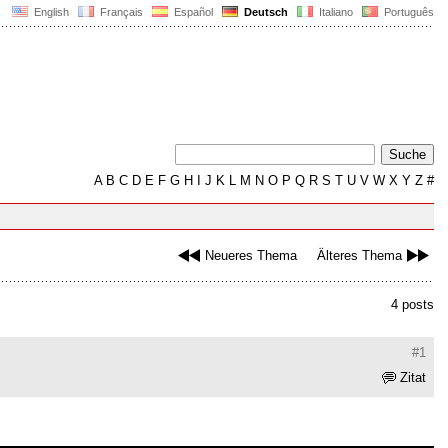
English
Français
Español
Deutsch
Italiano
Português
A
B
C
D
E
F
G
H
I
J
K
L
M
N
O
P
Q
R
S
T
U
V
W
X
Y
Z
#
Neueres Thema
Älteres Thema
4 posts
#1
Zitat