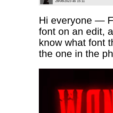
28/08/2023 às 15:11
Hi everyone — Fi
font on an edit, 
know what font th
the one in the 