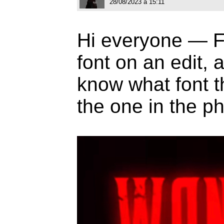
28/08/2023 à 15:11
Hi everyone — Fi
font on an edit, 
know what font th
the one in the 