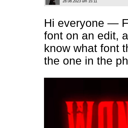
28.08.2023 um 15:11
Hi everyone — Fi
font on an edit, 
know what font th
the one in the 