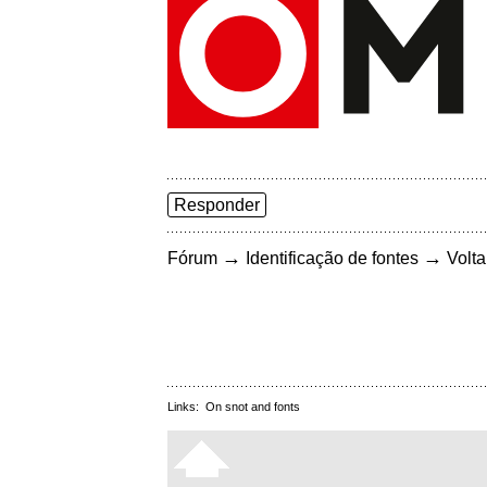
Responder
→
→
Fórum
Identificação de fontes
Volta
Links:
On snot and fonts