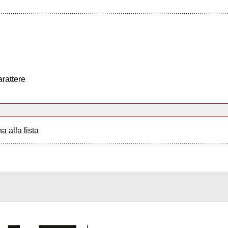
arattere
a alla lista