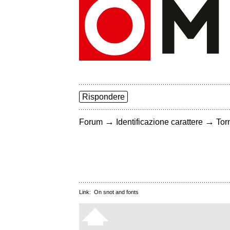
Rispondere
→
→
Forum
Identificazione carattere
Torn
Link:
On snot and fonts