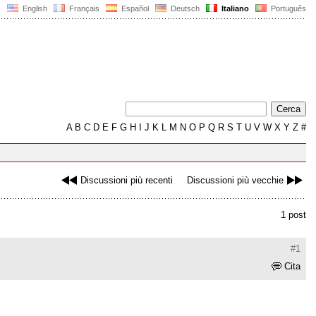
English
Français
Español
Deutsch
Italiano
Português
A
B
C
D
E
F
G
H
I
J
K
L
M
N
O
P
Q
R
S
T
U
V
W
X
Y
Z
#
Discussioni più recenti
Discussioni più vecchie
1 post
#1
Cita