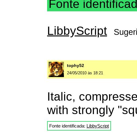
Fonte identifica
LibbyScript
Suger
tophy52
24/05/2010 às 18:21
Italic, compress
with strongly "s
Fonte identificada:
LibbyScript