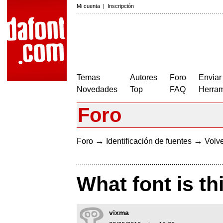
Mi cuenta
|
Inscripción
Temas
Autores
Foro
Enviar
Novedades
Top
FAQ
Herram
Foro
→
→
Foro
Identificación de fuentes
Volve
What font is th
vixma