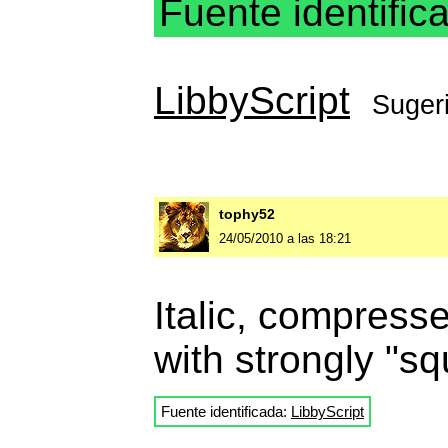
Fuente identific
LibbyScript
Suger
tophy52
24/05/2010 a las 18:21
Italic, compress
with strongly "s
Fuente identificada:
LibbyScript