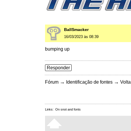
BallSmacker
16/03/2023 às 08:39
bumping up
Responder
→
→
Fórum
Identificação de fontes
Volta
Links:
On snot and fonts