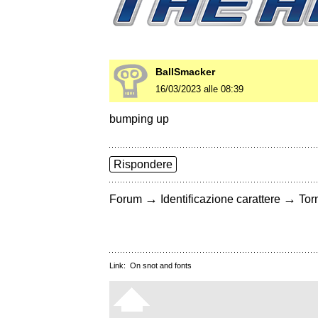
BallSmacker
16/03/2023 alle 08:39
bumping up
Rispondere
→
→
Forum
Identificazione carattere
Torn
Link:
On snot and fonts