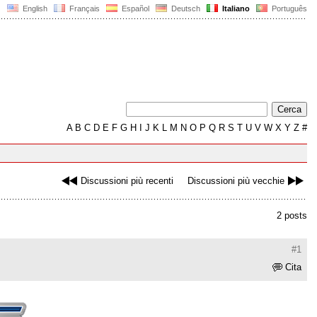
English
Français
Español
Deutsch
Italiano
Português
A
B
C
D
E
F
G
H
I
J
K
L
M
N
O
P
Q
R
S
T
U
V
W
X
Y
Z
#
Discussioni più recenti
Discussioni più vecchie
2 posts
#1
Cita