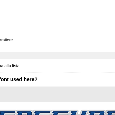
arattere
a alla lista
font used here?