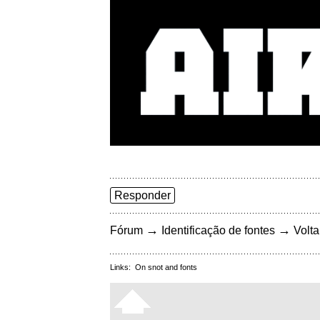
Responder
→
→
Fórum
Identificação de fontes
Volta
Links:
On snot and fonts