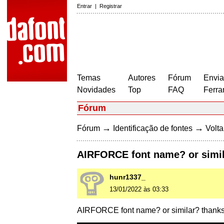
Entrar
|
Registrar
Temas
Autores
Fórum
Envia
Novidades
Top
FAQ
Ferra
Fórum
→
→
Fórum
Identificação de fontes
Volta
AIRFORCE font name? or simi
hunr1337_
13/01/2022 às 03:33
AIRFORCE font name? or similar? thank