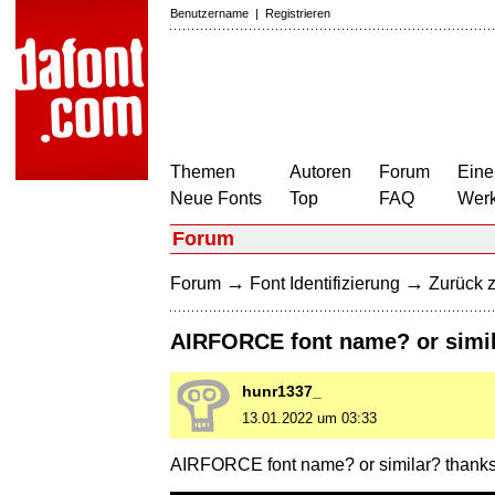
Benutzername
|
Registrieren
Themen
Autoren
Forum
Eine
Neue Fonts
Top
FAQ
Wer
Forum
→
→
Forum
Font Identifizierung
Zurück z
AIRFORCE font name? or simi
hunr1337_
13.01.2022 um 03:33
AIRFORCE font name? or similar? thank