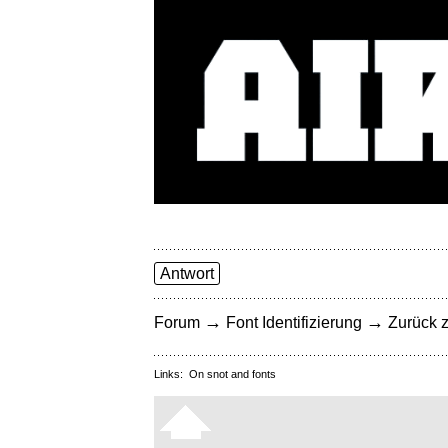
Antwort
→
→
Forum
Font Identifizierung
Zurück z
Links:
On snot and fonts