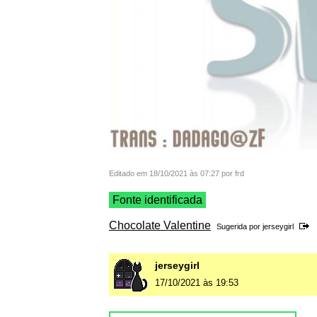
Editado em 18/10/2021 às 07:27 por frd
Fonte identificada
Chocolate Valentine
Sugerida por
jerseygirl
jerseygirl
17/10/2021 às 19:53