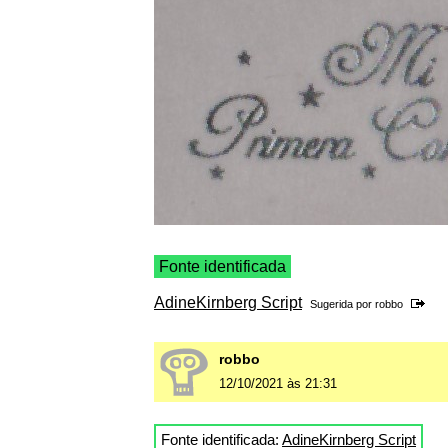
Fonte identificada
AdineKirnberg Script
Sugerida por
robbo
robbo
12/10/2021 às 21:31
Fonte identificada:
AdineKirnberg Script