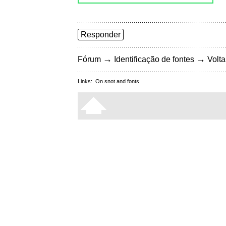
Responder
→
→
Fórum
Identificação de fontes
Volta
Links:
On snot and fonts