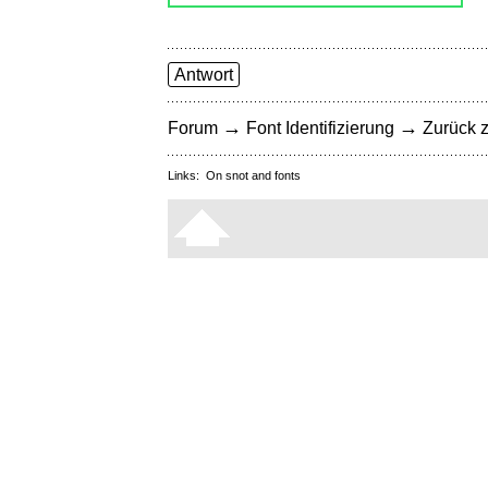
Antwort
→
→
Forum
Font Identifizierung
Zurück z
Links:
On snot and fonts