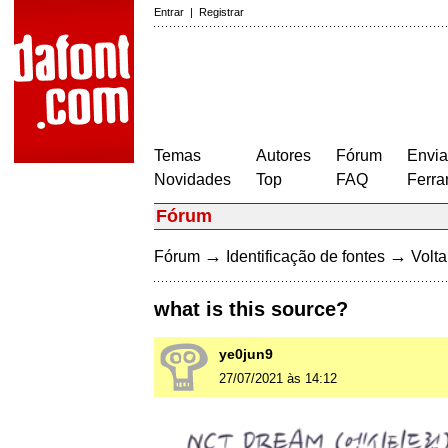
Entrar
|
Registrar
Temas
Autores
Fórum
Envia
Novidades
Top
FAQ
Ferra
Fórum
→
→
Fórum
Identificação de fontes
Volta
what is this source?
ye0jun9
27/07/2021 às 14:12