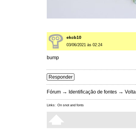
ekcb10
03/06/2021 às 02:24
bump
Responder
→
→
Fórum
Identificação de fontes
Volta
Links:
On snot and fonts