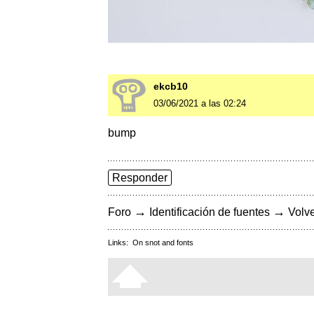
ekcb10
03/06/2021 a las 02:24
bump
Responder
→
→
Foro
Identificación de fuentes
Volve
Links:
On snot and fonts