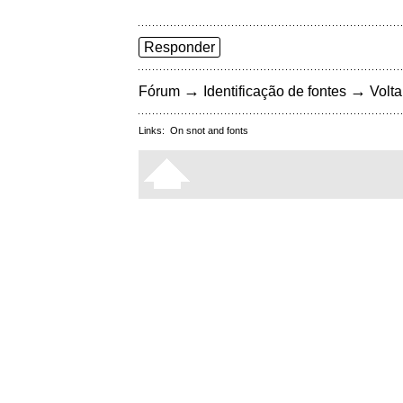
Responder
→
→
Fórum
Identificação de fontes
Volta
Links:
On snot and fonts