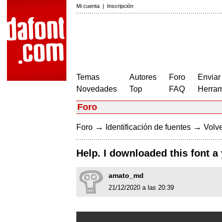
Mi cuenta
|
Inscripción
Temas
Autores
Foro
Enviar
Novedades
Top
FAQ
Herram
Foro
→
→
Foro
Identificación de fuentes
Volve
Help. I downloaded this font a
amato_md
21/12/2020 a las 20:39