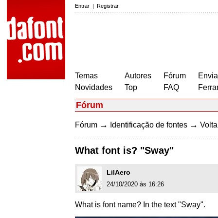
Entrar
|
Registrar
Temas
Autores
Fórum
Envia
Novidades
Top
FAQ
Ferra
Fórum
→
→
Fórum
Identificação de fontes
Volta
What font is? "Sway"
LilAero
24/10/2020 às 16:26
What is font name? In the text "Sway".