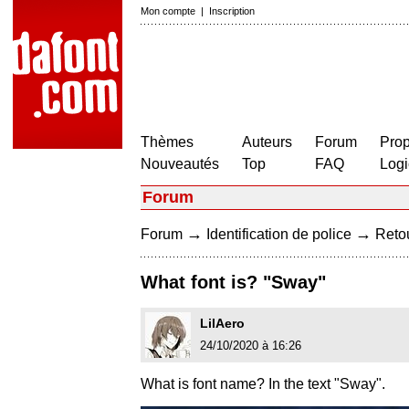
Mon compte
|
Inscription
Thèmes
Auteurs
Forum
Prop
Nouveautés
Top
FAQ
Logi
Forum
→
→
Forum
Identification de police
Retou
What font is? "Sway"
LilAero
24/10/2020 à 16:26
What is font name? In the text "Sway".