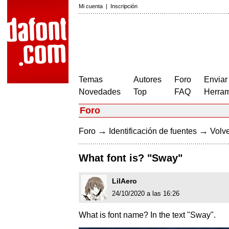
Mi cuenta
|
Inscripción
Temas
Autores
Foro
Enviar
Novedades
Top
FAQ
Herram
Foro
→
→
Foro
Identificación de fuentes
Volve
What font is? "Sway"
LilAero
24/10/2020 a las 16:26
What is font name? In the text "Sway".