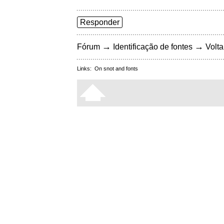
Responder
→
→
Fórum
Identificação de fontes
Volta
Links:
On snot and fonts