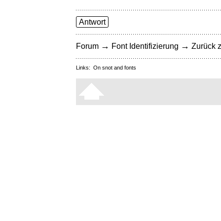
Antwort
→
→
Forum
Font Identifizierung
Zurück z
Links:
On snot and fonts