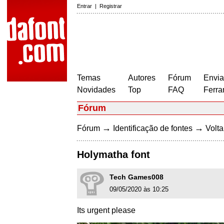
Entrar
|
Registrar
Temas
Autores
Fórum
Envia
Novidades
Top
FAQ
Ferra
Fórum
→
→
Fórum
Identificação de fontes
Volta
Holymatha font
Tech Games008
09/05/2020 às 10:25
Its urgent please