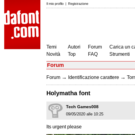
Il mio profilo
|
Registrazione
Temi
Autori
Forum
Carica un c
Novità
Top
FAQ
Strumenti
Forum
→
→
Forum
Identificazione carattere
Torn
Holymatha font
Tech Games008
09/05/2020 alle 10:25
Its urgent please