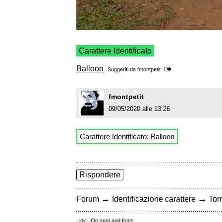
Carattere Identificato
Balloon
Suggeriti da
fmontpetit
fmontpetit
09/05/2020 alle 13:26
Carattere Identificato:
Balloon
Rispondere
→
→
Forum
Identificazione carattere
Torn
Link:
On snot and fonts