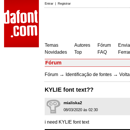
Entrar
|
Registrar
Temas
Autores
Fórum
Envia
Novidades
Top
FAQ
Ferra
Fórum
→
→
Fórum
Identificação de fontes
Volta
KYLIE font text??
mialiska2
08/03/2020 às 02:30
i need KYLIE font text