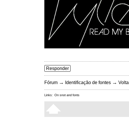
Responder
→
→
Fórum
Identificação de fontes
Volta
Links:
On snot and fonts