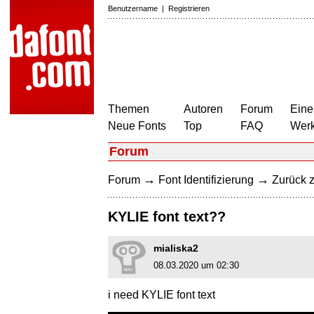
Benutzername
|
Registrieren
Themen
Autoren
Forum
Eine
Neue Fonts
Top
FAQ
Wer
Forum
→
→
Forum
Font Identifizierung
Zurück z
KYLIE font text??
mialiska2
08.03.2020 um 02:30
i need KYLIE font text