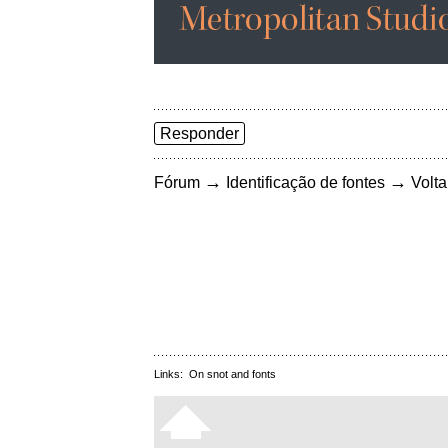
Responder
→
→
Fórum
Identificação de fontes
Volta
Links:
On snot and fonts