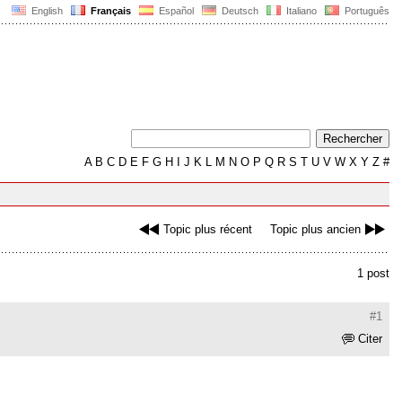
English
Français
Español
Deutsch
Italiano
Português
A
B
C
D
E
F
G
H
I
J
K
L
M
N
O
P
Q
R
S
T
U
V
W
X
Y
Z
#
Topic plus récent
Topic plus ancien
1 post
#1
Citer