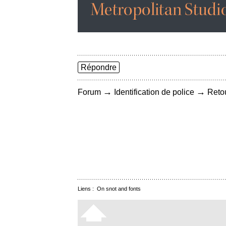
Répondre
→
→
Forum
Identification de police
Retou
Liens :
On snot and fonts