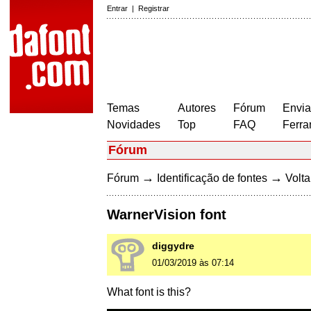
Entrar
|
Registrar
Temas
Autores
Fórum
Envia
Novidades
Top
FAQ
Ferra
Fórum
→
→
Fórum
Identificação de fontes
Volta
WarnerVision font
diggydre
01/03/2019 às 07:14
What font is this?