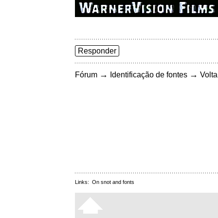
Responder
→
→
Fórum
Identificação de fontes
Volta
Links:
On snot and fonts