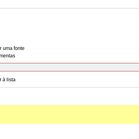
r uma fonte
mentas
r à lista