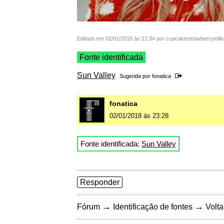
Editado em 02/01/2018 às 21:34 por cupcakestrawberrymil
Fonte identificada
Sun Valley
Sugerida por
fonatica
fonatica
02/01/2018 às 23:28
Fonte identificada:
Sun Valley
Responder
→
→
Fórum
Identificação de fontes
Volta