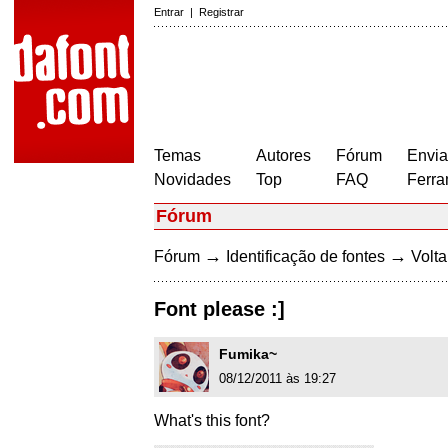
Entrar
|
Registrar
Temas
Autores
Fórum
Envia
Novidades
Top
FAQ
Ferra
Fórum
→
→
Fórum
Identificação de fontes
Volta
Font please :]
Fumika~
08/12/2011 às 19:27
What's this font?