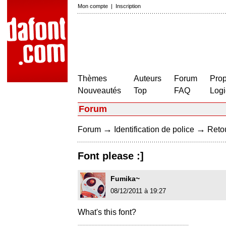
Mon compte
|
Inscription
Thèmes
Auteurs
Forum
Prop
Nouveautés
Top
FAQ
Logi
Forum
→
→
Forum
Identification de police
Retou
Font please :]
Fumika~
08/12/2011 à 19:27
What's this font?