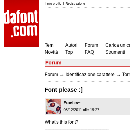
Il mio profilo
|
Registrazione
Temi
Autori
Forum
Carica un c
Novità
Top
FAQ
Strumenti
Forum
→
→
Forum
Identificazione carattere
Torn
Font please :]
Fumika~
08/12/2011 alle 19:27
What's this font?