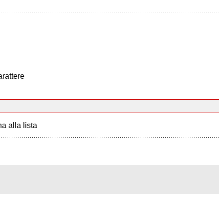
arattere
a alla lista