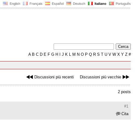
English
Français
Español
Deutsch
Italiano
Português
A
B
C
D
E
F
G
H
I
J
K
L
M
N
O
P
Q
R
S
T
U
V
W
X
Y
Z
#
Discussioni più recenti
Discussioni più vecchie
2 posts
#1
Cita