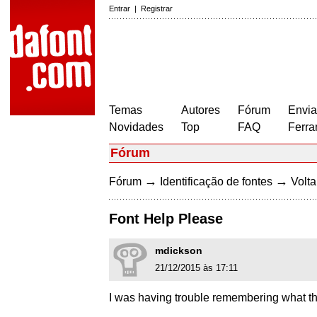
Entrar
|
Registrar
Temas
Autores
Fórum
Envia
Novidades
Top
FAQ
Ferra
Fórum
→
→
Fórum
Identificação de fontes
Volta
Font Help Please
mdickson
21/12/2015 às 17:11
I was having trouble remembering what thi