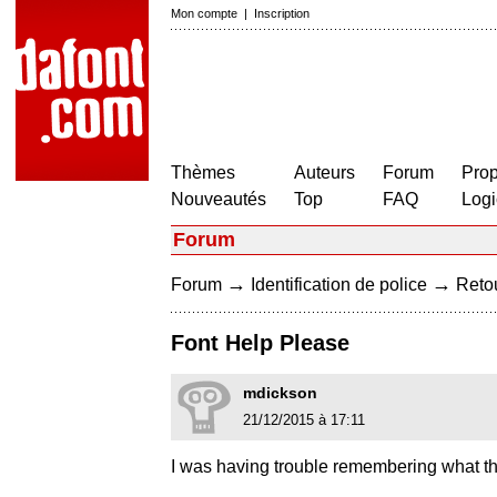
Mon compte
|
Inscription
Thèmes
Auteurs
Forum
Prop
Nouveautés
Top
FAQ
Logi
Forum
→
→
Forum
Identification de police
Retou
Font Help Please
mdickson
21/12/2015 à 17:11
I was having trouble remembering what thi