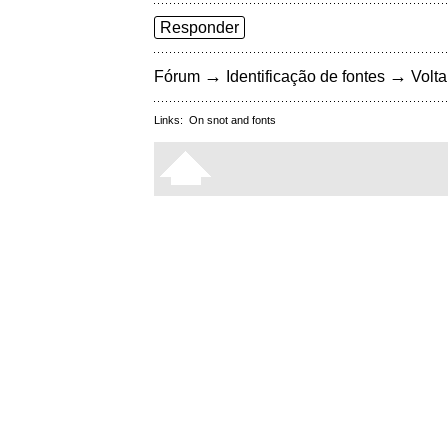
Responder
→
→
Fórum
Identificação de fontes
Volta
Links:
On snot and fonts