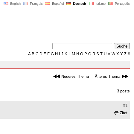
English
Français
Español
Deutsch
Italiano
Português
A
B
C
D
E
F
G
H
I
J
K
L
M
N
O
P
Q
R
S
T
U
V
W
X
Y
Z
#
Neueres Thema
Älteres Thema
3 posts
#1
Zitat