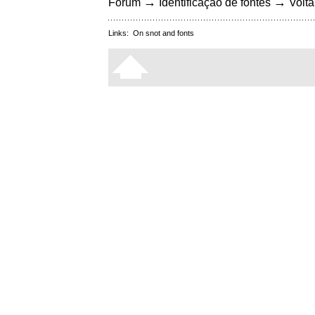
→
→
Fórum
Identificação de fontes
Volta
Links:
On snot and fonts