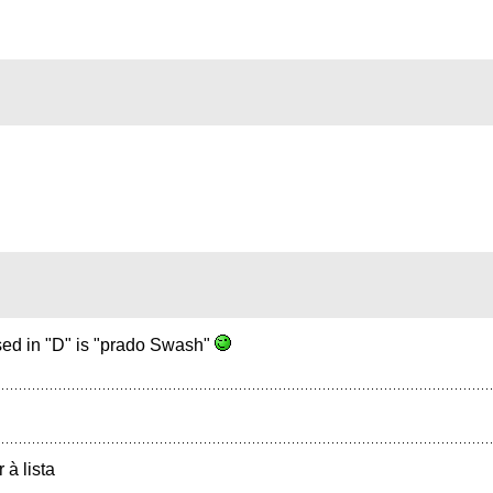
sed in "D" is "prado Swash"
r à lista