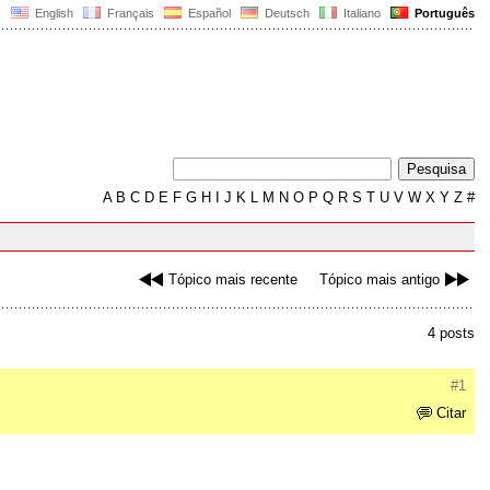
English
Français
Español
Deutsch
Italiano
Português
A
B
C
D
E
F
G
H
I
J
K
L
M
N
O
P
Q
R
S
T
U
V
W
X
Y
Z
#
Tópico mais recente
Tópico mais antigo
4 posts
#1
Citar