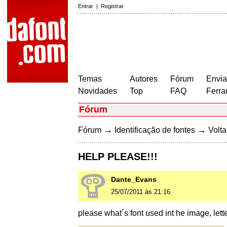
Entrar
|
Registrar
Temas
Autores
Fórum
Envia
Novidades
Top
FAQ
Ferra
Fórum
→
→
Fórum
Identificação de fontes
Volta
HELP PLEASE!!!
Dante_Evans
25/07/2011 às 21:16
please what´s font used int he image, lette