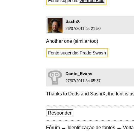
Fonte sugerida:
Gertrud Bold
SashiX
26/07/2011 às 21:50
Another one (similar too)
Fonte sugerida:
Prado Swash
Dante_Evans
27/07/2011 às 05:37
Thanks to Deds and SashiX, the font is u
Responder
→
→
Fórum
Identificação de fontes
Volta