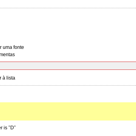
r uma fonte
mentas
r à lista
r is "D"