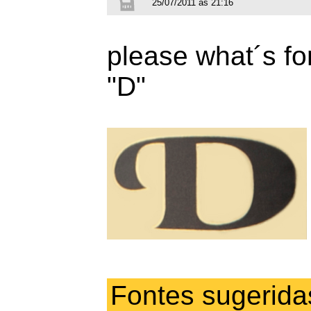
25/07/2011 às 21:16
please what´s fon
"D"
Fontes sugerida