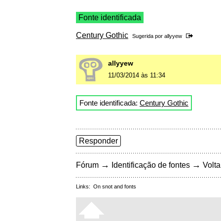
Fonte identificada
Century Gothic
Sugerida por
allyyew
allyyew
11/03/2014 às 11:34
Fonte identificada:
Century Gothic
Responder
→
→
Fórum
Identificação de fontes
Volta
Links:
On snot and fonts